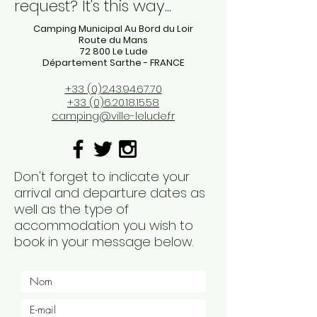
request? It's this way...
Camping Municipal Au Bord du Loir
​Route du Mans
72 800 Le Lude
Département Sarthe - FRANCE
+33 (0)2.43.94.67.70
+33 (0)6.20.18.15.58
camping@ville-lelude.fr
Don't forget to indicate your
arrival and departure dates as
well as the type of
accommodation you wish to
book in your message below.