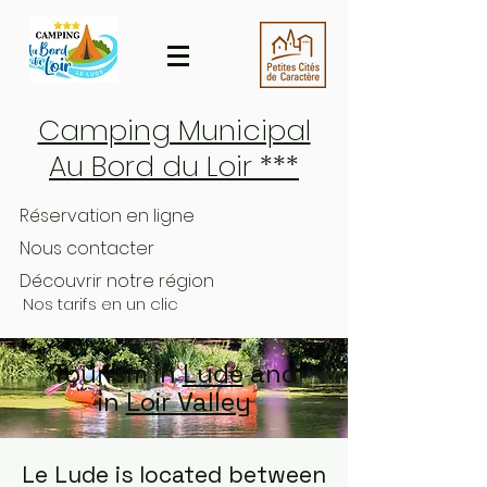
Camping Municipal
Au Bord du Loir ***
Réservation en ligne
Nous contacter
Découvrir notre région
Nos tarifs en un clic
Tourism in
Lude
and
in
Loir Valley
Le Lude is located between